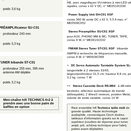
AB, avec magnifiques VU-mètres à mini-LED ult
rapides, conso ± 42 V DC, n° ME0510C036
poids 3,6 kg
Power Supply Unit SH-C01 XGF
conso 360 W, sortie DC ± 42 V, 5,5 A max, n°
ME0509C052
PRÉAMPLIficateur SU-C01
Stereo Preamplifier SU-C01 XGF
profondeur 243 mm
pour AUX, PHONO MM & MC, TUNER, TAPE,
conso 9 W, n° ME061SC032
poids 3,3 kg
bibande
FM/AM Stereo Tuner ST-C01 XGF
AM/FM à recherche de fréquences manuelle,
conso 8 W, n° MI0928C066
TUNER bibande ST-C01
+
DC Servo Automatic Turntable System SL
profondeur 255 mm, 395 mm
tangentielle à 2 vitesses 33/45,
antenne AM dépliée
largeur/profondeur 31,5 cm, hauteur 8,8 cm, po
3,2 kg, conso 7 W
poids 3,2 kg
++
à dB-mèt
Stereo Cassette Deck RS-M04
bicolores, sélecteur automatique de bande
(débrayable), 2 têtes/2 moteurs, position Metal,
volume de sortie variable, conso 14 W
Mini-chaîne hifi TECHNICS
4+2 à
prendre avec une bonne paire de
baffles en option
Rare ensemble hifi
Technics taille midi
de
grande qualité. Haute technologie
audiophile, connectiques Cinch dorées,
tableaux d'information gravés sur le capot
supérieur (courbes de réponse pour tuner,
ampli, pré, schéma technique pour l'alim),
pattes avant dépliables