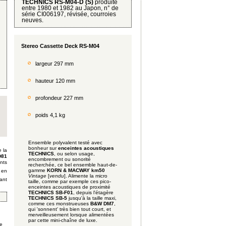
TECHNICS RS-M04-D (S)
produite
entre 1980 et 1982 au Japon, n° de
série CI006197, révisée, courroies
neuves.
Stereo Cassette Deck RS-M04
largeur 297 mm
hauteur 120 mm
profondeur 227 mm
poids 4,1 kg
Ensemble polyvalent testé avec
bonheur sur
enceintes acoustiques
 la
TECHNICS
, ou selon usage,
D81
encombrement ou sonorité
nts
recherchée, ce bel ensemble haut-de-
gamme
KORN & MACWAY km50
en
Vintage
[
vendu
]. Alimente la micro
ant
taille, comme par exemple ces pico-
enceintes acoustiques de proximité
TECHNICS SB-F01
, depuis l'étagère
TECHNICS SB-5
jusqu'à la taille maxi,
comme ces monstrueuses
B&W DM7
,
qui 'sonnent' très bien tout court, et
merveilleusement lorsque alimentées
par cette mini-chaîne de luxe.
se