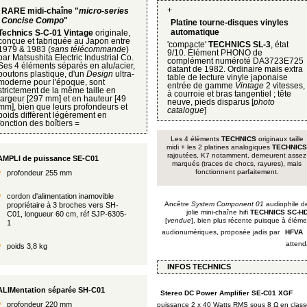
+
RARE midi-chaîne "
micro-series
Concise Compo
"
Platine tourne-disques vinyles
automatique
Technics S-C-01 Vintage
originale,
conçue et fabriquée au Japon entre
'compacte'
TECHNICS SL-3
, état
1979 & 1983 (
sans télécommande
)
9/10. Élément PHONO de
par Matsushita Electric Industrial Co.
complément numéroté DA3723E725
Ses 4 éléments séparés en alu/acier,
datant de 1982. Ordinaire mais extra
boutons plastique, d'un
Design
ultra-
table de lecture vinyle japonaise
moderne pour l'époque, sont
entrée de gamme
Vintage
2 vitesses,
strictement de la même taille en
à courroie et bras tangentiel ; tête
largeur [297 mm] et en hauteur [49
neuve, pieds disparus [
photo
mm], bien que leurs profondeurs et
catalogue
]
poids diffèrent légèrement en
fonction des boîtiers =
Les 4 éléments
TECHNICS
originaux taille
midi + les 2 platines analogiques
TECHNICS
rajoutées, K7 notamment, demeurent assez
AMPLI de puissance SE-C01
marqués (traces de chocs, rayures), mais
fonctionnent parfaitement.
profondeur 255 mm
cordon d'alimentation inamovible
Ancêtre
System Component 01
audiophile de
propriétaire à 3 broches vers SH-
jolie mini-chaîne hifi
TECHNICS SC-H
C01, longueur 60 cm, réf SJP-6305-
[
vendue
], bien plus récente puisque à éléme
1
audionumériques, proposée jadis par
HFVA
attend
poids 3,8 kg
INFOS TECHNICS
ALIMentation séparée SH-C01
Stereo DC Power Amplifier SE-C01 XGF
profondeur 220 mm
puissance 2 x 40 Watts RMS sous 8 Ω en clas