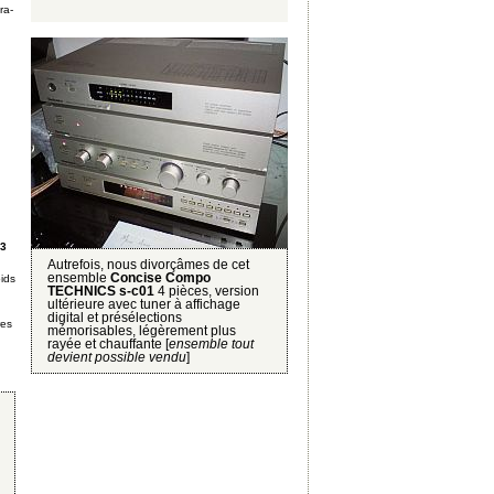
ra-
-3
Autrefois, nous divorçâmes de cet
ensemble
Concise Compo
ids
TECHNICS s-c01
4 pièces, version
ultérieure avec tuner à affichage
digital et présélections
res
mémorisables, légèrement plus
rayée et chauffante [
ensemble tout
devient possible vendu
]