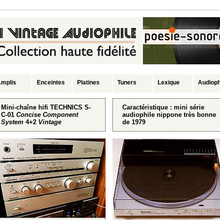
mplis
Enceintes
Platines
Tuners
Lexique
Audioph
Mini-chaîne hifi TECHNICS S-
Caractéristique : mini série
C-01
Concise Component
audiophile nippone très bonne
System
4+2
Vintage
de 1979